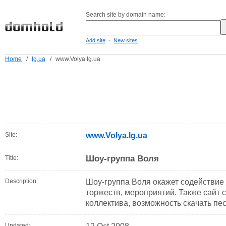
Search site by domain name:
-
Add site
New sites
Home
/
lg.ua
/
www.Volya.lg.ua
Site:
www.Volya.lg.ua
Шоу-группа Воля
Title:
Description:
Шоу-группа Воля окажет содействие 
торжеств, мероприятий. Также сайт
коллектива, возможность скачать пе
Updated: