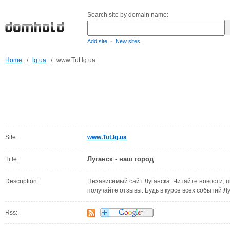
Search site by domain name:
-
Add site
New sites
Home
/
lg.ua
/
www.Tut.lg.ua
Site:
www.Tut.lg.ua
Луганск - наш город
Title:
Description:
Независимый сайт Луганска. Читайте новости, 
получайте отзывы. Будь в курсе всех событий Луг
Rss: