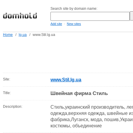
Search site by domain name:
-
Add site
New sites
Home
/
lg.ua
/
www.Stil.lg.ua
Site:
www.Stil.lg.ua
Швейная фирма Стиль
Title:
Description:
Стиль,украинский производитель, л
одежда,верхняя одежда, швейные и
фабрика,Луганск, мода, пошив,Украин
костюмы, объединение