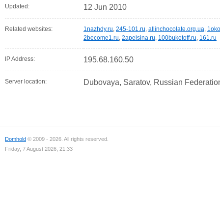
Updated:
12 Jun 2010
Related websites:
1nazhdy.ru
,
245-101.ru
,
allinchocolate.org.ua
,
1ok
2become1.ru
,
2apelsina.ru
,
100buketoff.ru
,
161.ru
IP Address:
195.68.160.50
Server location:
Dubovaya, Saratov, Russian Federatio
Domhold
© 2009 - 2026. All rights reserved.
Friday, 7 August 2026, 21:33