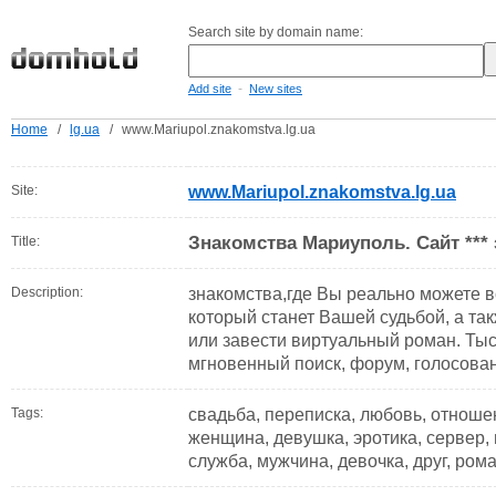
Search site by domain name:
-
Add site
New sites
Home
/
lg.ua
/
www.Mariupol.znakomstva.lg.ua
Site:
www.Mariupol.znakomstva.lg.ua
Знакомства Мариуполь. Сайт ***
Title:
Description:
знакомства,где Вы реально можете в
который станет Вашей судьбой, а так
или завести виртуальный роман. Тыс
мгновенный поиск, форум, голосова
Tags:
свадьба, переписка, любовь, отношен
женщина, девушка, эротика, сервер, 
служба, мужчина, девочка, друг, ром