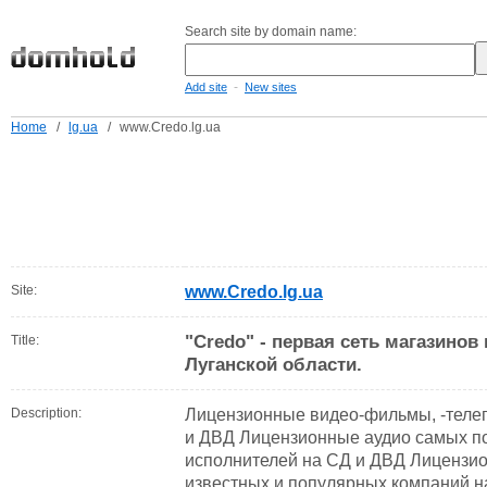
Search site by domain name:
-
Add site
New sites
Home
/
lg.ua
/
www.Credo.lg.ua
Site:
www.Credo.lg.ua
"Credo" - первая сеть магазино
Title:
Луганской области.
Description:
Лицензионные видео-фильмы, -телеп
и ДВД Лицензионные аудио самых п
исполнителей на СД и ДВД Лицензио
известных и популярных компаний 