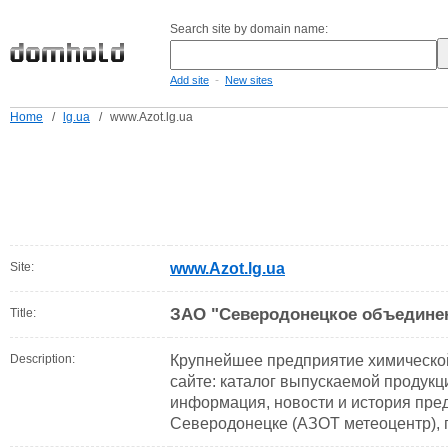
Search site by domain name:
-
Add site
New sites
Home
/
lg.ua
/
www.Azot.lg.ua
Site:
www.Azot.lg.ua
ЗАО "Северодонецкое объедине
Title:
Description:
Крупнейшее предприятие химическо
сайте: каталог выпускаемой продукци
информация, новости и история пред
Северодонецке (АЗОТ метеоцентр), 