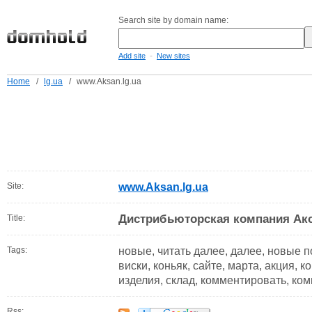
Search site by domain name:
-
Add site
New sites
Home
/
lg.ua
/
www.Aksan.lg.ua
Site:
www.Aksan.lg.ua
Дистрибьюторская компания Ак
Title:
Tags:
новые, читать далее, далее, новые п
виски, коньяк, сайте, марта, акция, 
изделия, склад, комментировать, ком
Rss: