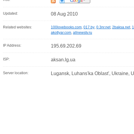
Updated:
08 Aug 2010
Related websites:
100lovebooks.com
,
017.by
,
0.3nr.net
,
2baksa.net
,
1
akotlyar.com
,
allnewstv.ru
IP Address:
195.69.202.69
ISP:
aksan.lg.ua
Server location:
Lugansk, Luhans'ka Oblast', Ukraine, 